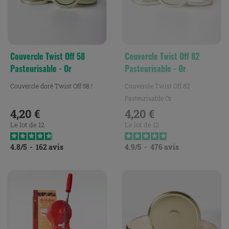
Couvercle Twist Off 58
Couvercle Twist Off 82
Pasteurisable - Or
Pasteurisable - Or
Couvercle doré Twist Off 58 !
Couvercle Twist Off 82
Pasteurisable Or
4,20 €
4,20 €
Prix
Prix
Le lot de 12
Le lot de 12
4.8
/
5
-
162
avis
4.9
/
5
-
476
avis