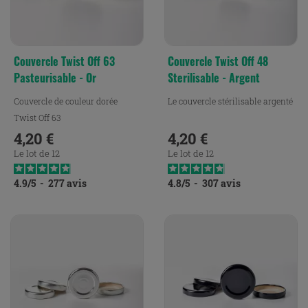
Couvercle Twist Off 63
Couvercle Twist Off 48
Pasteurisable - Or
Sterilisable - Argent
Couvercle de couleur dorée
Le couvercle stérilisable argenté
Twist Off 63
4,20 €
4,20 €
Prix
Prix
Le lot de 12
Le lot de 12
4.9
/
5
-
277
avis
4.8
/
5
-
307
avis