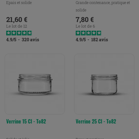
Epais et solide
Grande contenance, pratique et
solide
21,60 €
7,80 €
Prix
Prix
Le lot de 12
Le lot de 6
4.9
/
5
-
320
avis
4.9
/
5
-
182
avis
Verrine 15 Cl - To82
Verrine 25 Cl - To82