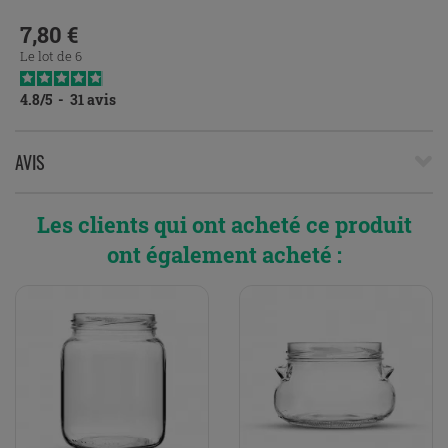
7,80 €
Prix
Le lot de 6
4.8
/
5
-
31
avis
AVIS
Les clients qui ont acheté ce produit
ont également acheté :