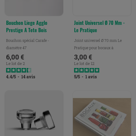
Bouchon Liege Agglo
Joint Universel Ø 70 Mm -
Prestige A Tete Bois
Le Pratique
Bouchon spécial Carafe -
Joint universel Ø 70 mm Le
diamètre 47
Pratique pour bocaux à
6,00 €
armature, assurant une...
3,00 €
Prix
Prix
Le lot de 2
Le lot de 12
4.4
/
5
-
14
avis
5
/
5
-
1
avis