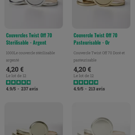
Couvercles Twist Off 70
Couvercle Twist Off 70
Sterilisable - Argent
Pasteurisable - Or
1000Le couvercle stérilisable
Couvercle Twist Off 70 Doré et
argenté
pasteurisable
4,20 €
4,20 €
Prix
Prix
Le lot de 12
Le lot de 12
4.9
/
5
-
237
avis
4.9
/
5
-
213
avis