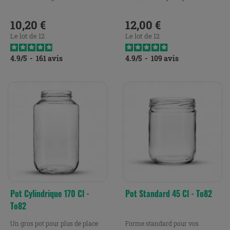
10,20 €
12,00 €
Prix
Prix
Le lot de 12
Le lot de 12
4.9
/
5
-
161
avis
4.9
/
5
-
109
avis
Pot Cylindrique 170 Cl -
Pot Standard 45 Cl - To82
To82
Un gros pot pour plus de place
Forme standard pour vos