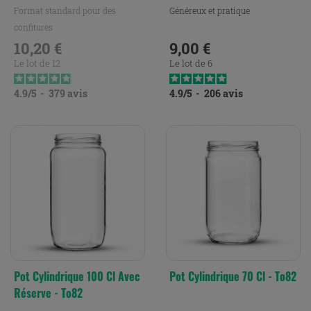
Format standard pour des
Généreux et pratique
confitures
10,20 €
9,00 €
Prix
Prix
Le lot de 12
Le lot de 6
4.9
/
5
-
379
avis
4.9
/
5
-
206
avis
Pot Cylindrique 100 Cl Avec
Pot Cylindrique 70 Cl - To82
Réserve - To82