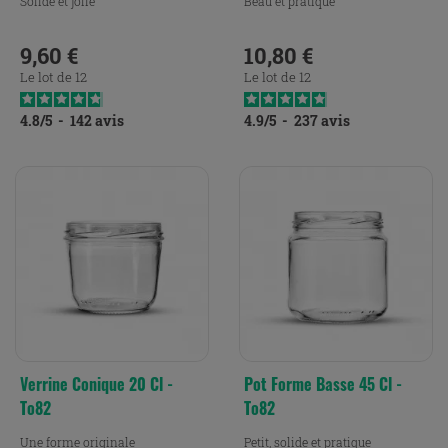
Solide et jolie
Beau et pratique
9,60 €
10,80 €
Prix
Prix
Le lot de 12
Le lot de 12
4.8
/
5
-
142
avis
4.9
/
5
-
237
avis
Verrine Conique 20 Cl -
Pot Forme Basse 45 Cl -
To82
To82
Une forme originale
Petit, solide et pratique