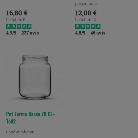
préparations
16,80 €
12,00 €
Prix
Prix
Le lot de 6
Le lot de 12
4.9
/
5
-
237
avis
4.8
/
5
-
46
avis
Pot Forme Basse 70 Cl -
To82
Rond et mignon