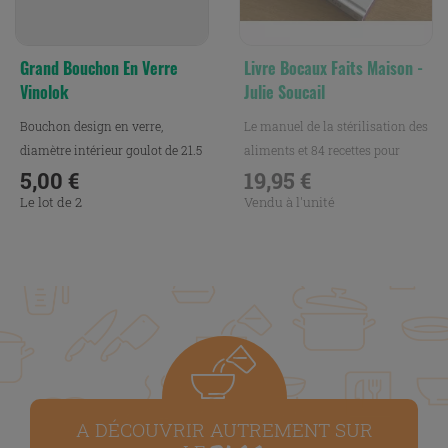
Grand Bouchon En Verre
Livre Bocaux Faits Maison -
Vinolok
Julie Soucail
Bouchon design en verre,
Le manuel de la stérilisation des
diamètre intérieur goulot de 21.5
aliments et 84 recettes pour
mm.
5,00 €
préparer au...
19,95 €
Prix
Prix
Le lot de 2
Vendu à l'unité
A DÉCOUVRIR AUTREMENT SUR