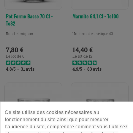
Pot Forme Basse 70 Cl -
Marmite 64,1 Cl - To100
To82
Rond et mignon
Un format esthétique 43
7,80 €
14,40 €
Prix
Prix
Le lot de 6
Le lot de 12
4.8
/
5
-
31
avis
4.9
/
5
-
83
avis
Ce site utilise des cookies nécessaires au
fonctionnement du site ainsi que pour mesurer
l’audience du site, comprendre comment vous l’utilisez