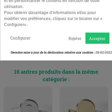
et en personnaliser le contenu en fonction de votre
utilisation.
Terrine 45 Cl - To100
Verrine Conique 20 Cl -
Pour obtenir davantage d'informations et/ou pour
To82
modifier vos préférences, cliquez sur le bouton sur «
Configurer».
Petite et élégante
Une forme originale
Configurer
Rejeter
Accepter
12,00 €
10,20 €
Prix
Prix
Le lot de 12
Le lot de 12
Dernière mise à jour de la déclaration relative aux cookies :
28/02/2022
4.8
/
5
-
104
avis
4.9
/
5
-
161
avis
16 autres produits dans la même
catégorie :