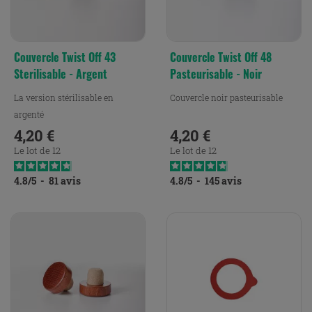
Couvercle Twist Off 43
Couvercle Twist Off 48
Sterilisable - Argent
Pasteurisable - Noir
La version stérilisable en
Couvercle noir pasteurisable
argenté
4,20 €
4,20 €
Prix
Prix
Le lot de 12
Le lot de 12
4.8
/
5
-
81
avis
4.8
/
5
-
145
avis