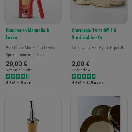
Boucheuse Manuelle A
Couvercle Twist Off 110
Levier
Sterilisable - Or
Boucheuse Manuelle à Levier
Le couvercle doré pour le pot 3L
Spécial bouchon liège ou
aggloméré.
29,00 €
2,00 €
Prix
Prix
Vendu à l'unité
Le lot de 4
4.3
/
5
-
9
avis
4.8
/
5
-
149
avis