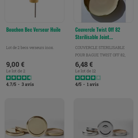
Bouchon Bec Verseur Huile
Couvercle Twist Off 82
Sterilisable Joint...
Lot de 2 becs verseurs inox.
COUVERCLE STERILISABLE
POUR BAGUE TWIST OFF 82,
9,00 €
AVEC JOINT TOTAL. Conçu
6,48 €
Prix
Prix
pour...
Le lot de 2
Le lot de 12
4.7
/
5
-
3
avis
4
/
5
-
1
avis