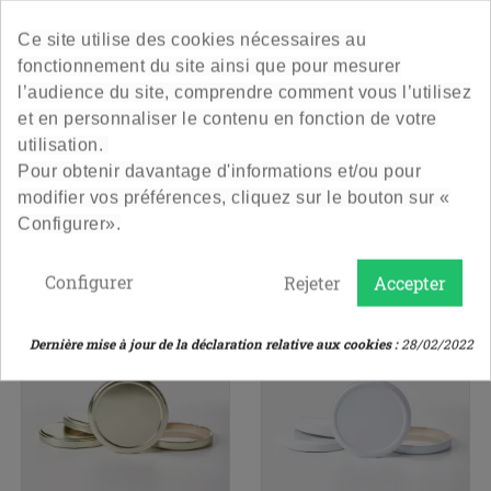
10. Laissez refroidir et conservez au réfrigérateur.
Ce site utilise des cookies nécessaires au
.
fonctionnement du site ainsi que pour mesurer
Régalez-vous!
l’audience du site, comprendre comment vous l’utilisez
et en personnaliser le contenu en fonction de votre
utilisation.
Pour obtenir davantage d'informations et/ou pour
Publié dans:
Cuisine
modifier vos préférences, cliquez sur le bouton sur «
Configurer».
PRODUITS À DÉCOUVRIR
Configurer
Rejeter
Accepter
Dernière mise à jour de la déclaration relative aux cookies :
28/02/2022