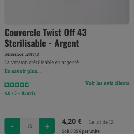
Couvercle Twist Off 43
Sterilisable - Argent
Référence:
1901343
La version stérilisable en argenté
En savoir plus...
Voir les avis clients
4.8
/
5
-
81
avis
4,20 €
Le lot de 12
-
+
Soit 0,35 € par unité