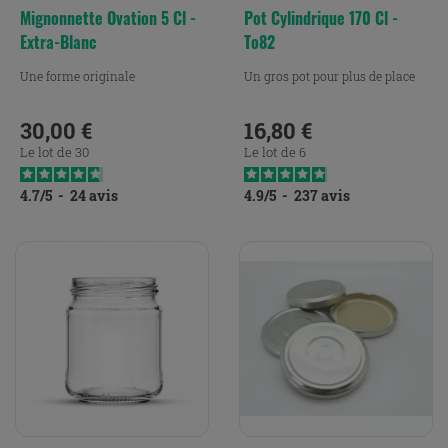
Mignonnette Ovation 5 Cl -
Pot Cylindrique 170 Cl -
Extra-Blanc
To82
Une forme originale
Un gros pot pour plus de place
30,00 €
16,80 €
Prix
Prix
Le lot de 30
Le lot de 6
4.7
/
5
-
24
avis
4.9
/
5
-
237
avis