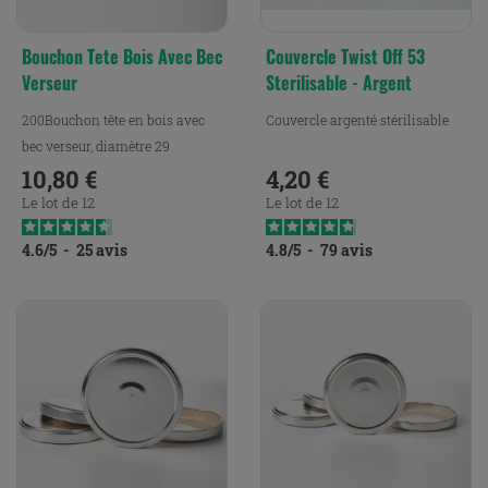
Bouchon Tete Bois Avec Bec
Couvercle Twist Off 53
Verseur
Sterilisable - Argent
200Bouchon tête en bois avec
Couvercle argenté stérilisable
bec verseur, diamètre 29
10,80 €
4,20 €
Prix
Prix
Le lot de 12
Le lot de 12
4.6
/
5
-
25
avis
4.8
/
5
-
79
avis