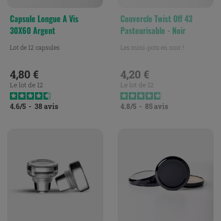
Capsule Longue A Vis
Couvercle Twist Off 43
30X60 Argent
Pasteurisable - Noir
Lot de 12 capsules
Les mini-pots en noir !
4,80 €
4,20 €
Prix
Prix
Le lot de 12
Le lot de 12
4.6
/
5
-
38
avis
4.8
/
5
-
85
avis