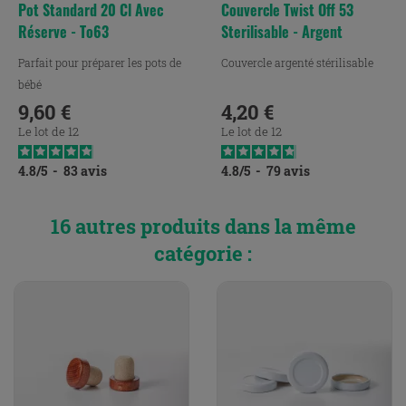
Pot Standard 20 Cl Avec
Couvercle Twist Off 53
Réserve - To63
Sterilisable - Argent
Parfait pour préparer les pots de
Couvercle argenté stérilisable
bébé
9,60 €
4,20 €
Prix
Prix
Le lot de 12
Le lot de 12
4.8
/
5
-
83
avis
4.8
/
5
-
79
avis
16 autres produits dans la même
catégorie :