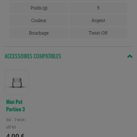
Poids (g)
5
Couleur
Argent
Bouchage
Twist-Off
ACCESSOIRES COMPATIBLES
Mini Pot
Portion 3
Cl - To43
3cl - Twist-
off 43
4,00 €
Prix