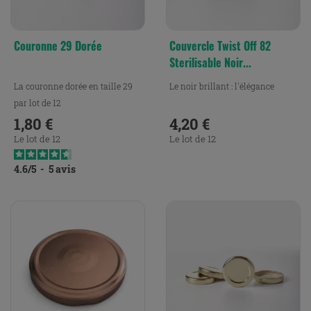
Couronne 29 Dorée
Couvercle Twist Off 82
Sterilisable Noir...
La couronne dorée en taille 29
Le noir brillant : l'élégance
par lot de 12
1,80 €
4,20 €
Prix
Prix
Le lot de 12
Le lot de 12
4.6
/
5
-
5
avis