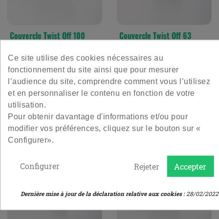
Couvercle Twist Off 100
Couvercle Twist Off 63
Sterilisable - Noir
Pasteurisable - Or
Ce site utilise des cookies nécessaires au
Terrines et Marmites en noir !
Couvercle de couleur dorée
fonctionnement du site ainsi que pour mesurer
Twist Off 63
l’audience du site, comprendre comment vous l’utilisez
2,40 €
4,20 €
Prix
Prix
et en personnaliser le contenu en fonction de votre
Le lot de 6
Le lot de 12
utilisation.
Pour obtenir davantage d'informations et/ou pour
5
/
5
-
25
avis
4.9
/
5
-
277
avis
modifier vos préférences, cliquez sur le bouton sur «
Configurer».
Configurer
Rejeter
Accepter
Dernière mise à jour de la déclaration relative aux cookies :
28/02/2022