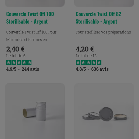
Couvercle Twist Off 100
Couvercle Twist Off 82
Sterilisable - Argent
Sterilisable - Argent
Couvercle Twist Off 100 Pour
Pour stériliser vos préparations
Marmites et terrines en
stérilisable argenté
2,40 €
4,20 €
Prix
Prix
Le lot de 6
Le lot de 12
4.9
/
5
-
244
avis
4.8
/
5
-
636
avis