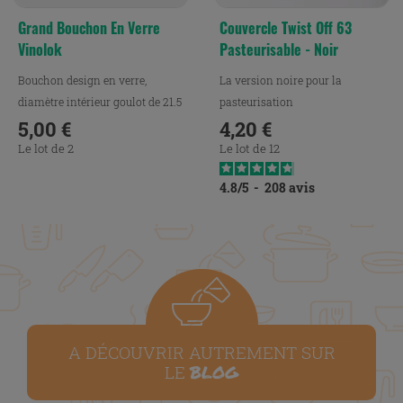
Grand Bouchon En Verre
Couvercle Twist Off 63
Vinolok
Pasteurisable - Noir
Bouchon design en verre,
La version noire pour la
diamètre intérieur goulot de 21.5
pasteurisation
mm.
5,00 €
4,20 €
Prix
Prix
Le lot de 2
Le lot de 12
4.8
/
5
-
208
avis
A DÉCOUVRIR AUTREMENT SUR
BLOG
LE