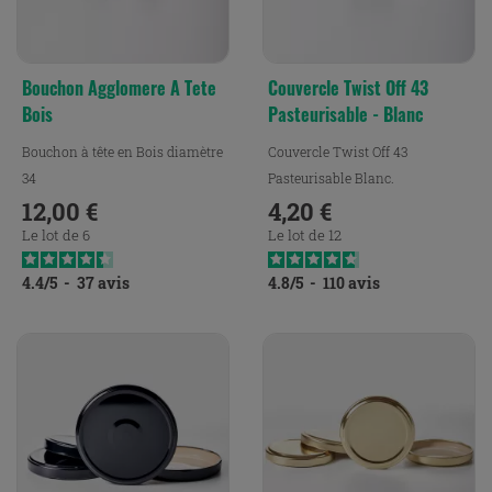
Bouchon Agglomere A Tete
Couvercle Twist Off 43
Bois
Pasteurisable - Blanc
Bouchon à tête en Bois diamètre
Couvercle Twist Off 43
34
Pasteurisable Blanc.
12,00 €
4,20 €
Prix
Prix
Le lot de 6
Le lot de 12
4.4
/
5
-
37
avis
4.8
/
5
-
110
avis