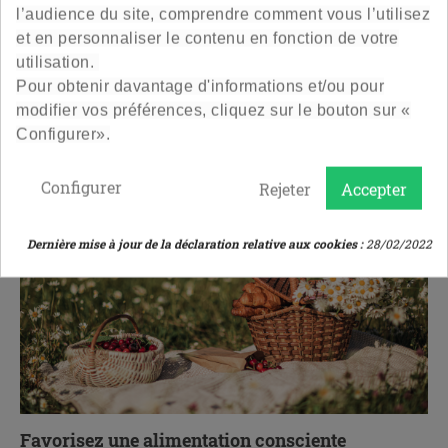
l’audience du site, comprendre comment vous l’utilisez
puisse être tentant lors d'un pique-nique, il est important
et en personnaliser le contenu en fonction de votre
de limiter sa consommation car l'alcool déshydrate le
utilisation.
corps qui a un grand besoin d’hydratation quand il fait
Pour obtenir davantage d'informations et/ou pour
chaud.
modifier vos préférences, cliquez sur le bouton sur «
3. Prenez le temps
Configurer».
Configurer
Rejeter
Accepter
Dernière mise à jour de la déclaration relative aux cookies :
28/02/2022
Favorisez une alimentation consciente